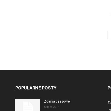
POPULARNE POSTY
P
Zdania czasowe
Za
6 lipca 2014
R