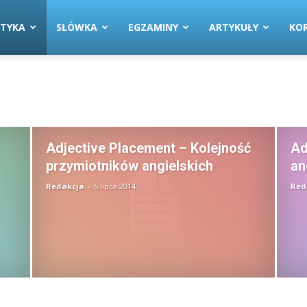
TYKA
SŁÓWKA
EGZAMINY
ARTYKUŁY
KOR
Adjective Placement – Kolejność
Ad
przymiotników angielskich
an
Redakcja
-
6 lipca 2014
Red