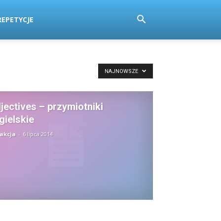
EPETYCJE
NAJNOWSZE
jectives – przymiotniki
gielskie
akcja
-
6 lipca 2014