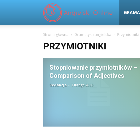
Angielski
GRAMA
Strona główna
Gramatyka angielska
Przymiotniki
Online
PRZYMIOTNIKI
Stopniowanie przymiotników –
Comparison of Adjectives
Redakcja
-
7 lutego 2026