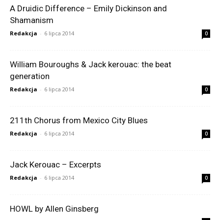
A Druidic Difference – Emily Dickinson and
Shamanism
Redakcja
-
6 lipca 2014
0
William Bouroughs & Jack kerouac: the beat
generation
Redakcja
-
6 lipca 2014
0
211th Chorus from Mexico City Blues
Redakcja
-
6 lipca 2014
0
Jack Kerouac – Excerpts
Redakcja
-
6 lipca 2014
0
HOWL by Allen Ginsberg