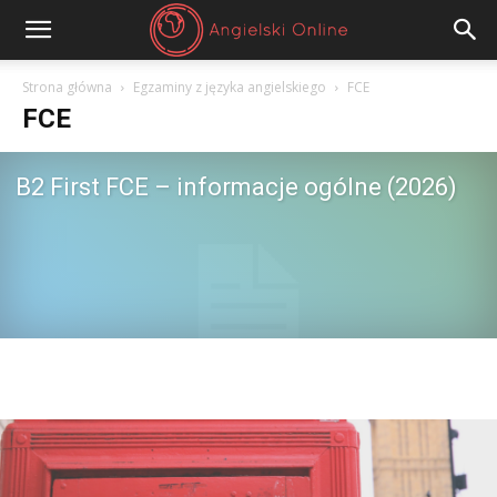
Angielski
Strona główna
Egzaminy z języka angielskiego
FCE
FCE
Online
B2 First FCE – informacje ogólne (2026)