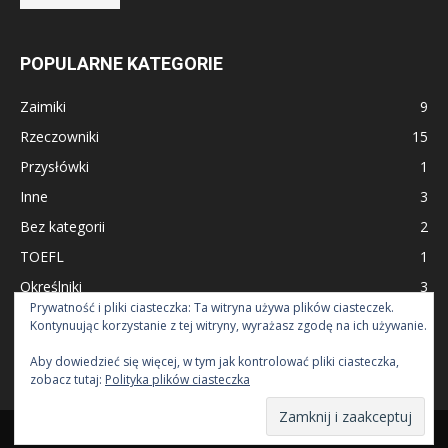
POPULARNE KATEGORIE
Zaimiki
9
Rzeczowniki
15
Przysłówki
1
Inne
3
Bez kategorii
2
TOEFL
1
Określniki
3
Prywatność i pliki ciasteczka: Ta witryna używa plików ciasteczek.
English in Use
23
Kontynuując korzystanie z tej witryny, wyrażasz zgodę na ich używanie.
CPE - Certificate of Proficiency in English
1
Aby dowiedzieć się więcej, w tym jak kontrolować pliki ciasteczka,
zobacz tutaj:
Polityka plików ciasteczka
© Copyright angielski-online.pl Wszelkie prawa zastrzeżone.