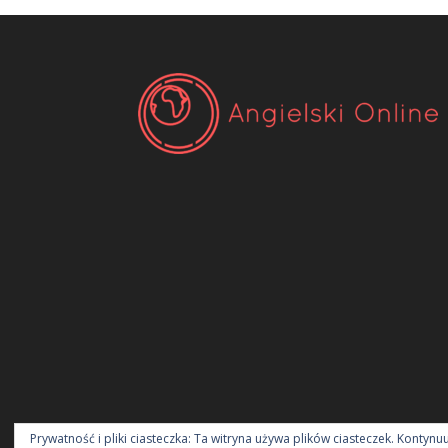
Prywatność i pliki ciasteczka: Ta witryna używa plików ciasteczek. Kontynu