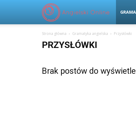
Angielski
GRAMA
Strona główna
Gramatyka angielska
Przysłówki
Online
PRZYSŁÓWKI
Brak postów do wyświetle