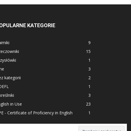
OPULARNE KATEGORIE
imiki
9
zeczowniki
15
zysłówki
1
ne
3
z kategorii
2
OEFL
1
reślniki
3
glish in Use
23
E - Certificate of Proficiency in English
1