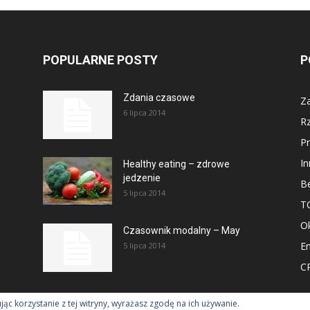
POPULARNE POSTY
P
Zdania czasowe
Za
6 lipca 2014
R
Pr
In
Healthy eating – zdrowe
jedzenie
Be
5 lipca 2014
T
Ok
Czasownik modalny – May
En
5 lipca 2014
CP
ując korzystanie z tej witryny, wyrażasz zgodę na ich używanie.