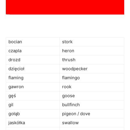
bocian
stork
czapla
heron
drozd
thrush
dzięcioł
woodpecker
flaming
flamingo
gawron
rook
gęś
goose
gil
bullfinch
gołąb
pigeon / dove
jaskółka
swallow