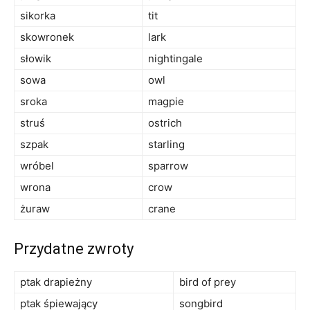
sikorka
tit
skowronek
lark
słowik
nightingale
sowa
owl
sroka
magpie
struś
ostrich
szpak
starling
wróbel
sparrow
wrona
crow
żuraw
crane
Przydatne zwroty
ptak drapieżny
bird of prey
ptak śpiewający
songbird