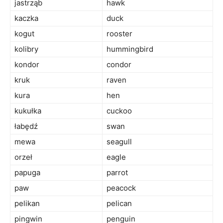
jastrząb
hawk
kaczka
duck
kogut
rooster
kolibry
hummingbird
kondor
condor
kruk
raven
kura
hen
kukułka
cuckoo
łabędź
swan
mewa
seagull
orzeł
eagle
papuga
parrot
paw
peacock
pelikan
pelican
pingwin
penguin