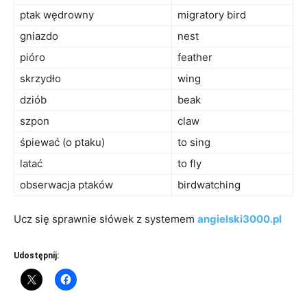
ptak wędrowny
migratory bird
gniazdo
nest
pióro
feather
skrzydło
wing
dziób
beak
szpon
claw
śpiewać (o ptaku)
to sing
latać
to fly
obserwacja ptaków
birdwatching
Ucz się sprawnie słówek z systemem
angielski3000.pl
Udostępnij: