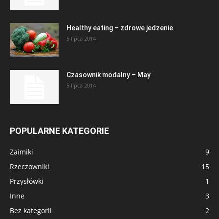
Healthy eating – zdrowe jedzenie
5 lipca 2014
Czasownik modalny – May
5 lipca 2014
POPULARNE KATEGORIE
Zaimiki
9
Rzeczowniki
15
Przysłówki
1
Inne
3
Bez kategorii
2