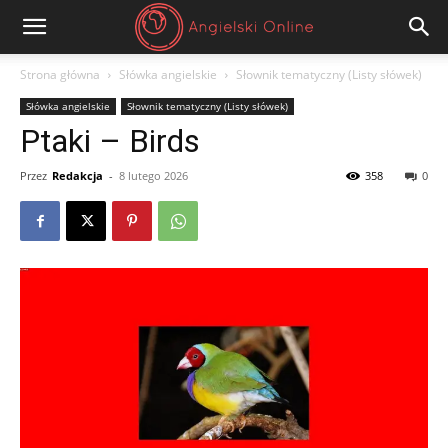
Angielski
Strona główna
Słówka angielskie
Słownik tematyczny (Listy słówek)
Słówka angielskie
Słownik tematyczny (Listy słówek)
Online
Ptaki – Birds
Przez
Redakcja
-
8 lutego 2026
358
0