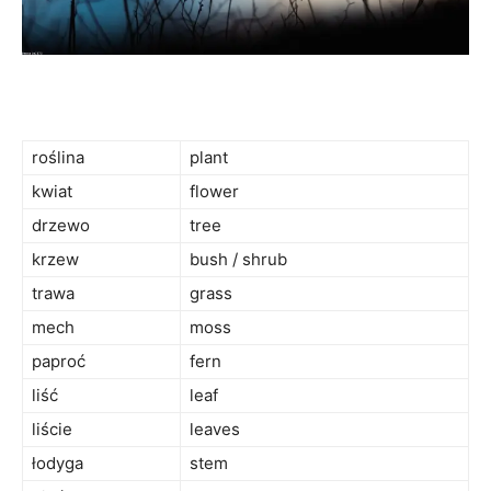
roślina
plant
kwiat
flower
drzewo
tree
krzew
bush / shrub
trawa
grass
mech
moss
paproć
fern
liść
leaf
liście
leaves
łodyga
stem