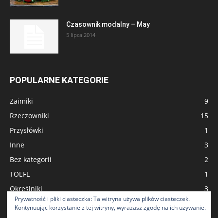
Czasownik modalny – May
5 lipca 2014
POPULARNE KATEGORIE
Zaimiki
9
Rzeczowniki
15
Przysłówki
1
Inne
3
Bez kategorii
2
TOEFL
1
Określniki
3
Prywatność i pliki ciasteczka: Ta witryna używa plików ciasteczek.
English in Use
23
Kontynuując korzystanie z tej witryny, wyrażasz zgodę na ich używanie.
CPE - Certificate of Proficiency in English
1