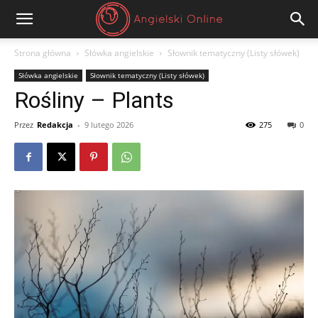
Angielski
Strona główna
Słówka angielskie
Słownik tematyczny (Listy słówek)
Słówka angielskie
Słownik tematyczny (Listy słówek)
Online
Rośliny – Plants
Przez
Redakcja
-
9 lutego 2026
275
0