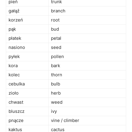
pień
trunk
gałąź
branch
korzeń
root
pąk
bud
płatek
petal
nasiono
seed
pyłek
pollen
kora
bark
kolec
thorn
cebulka
bulb
zioło
herb
chwast
weed
bluszcz
ivy
pnącze
vine / climber
kaktus
cactus