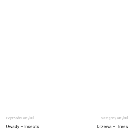
Poprzedni artykuł
Następny artykuł
Owady – Insects
Drzewa – Trees