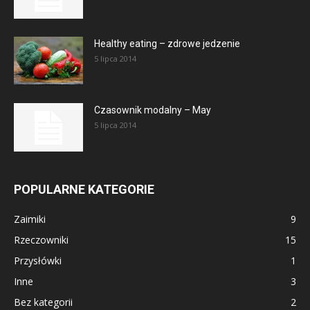
Healthy eating – zdrowe jedzenie
5 lipca 2014
Czasownik modalny – May
5 lipca 2014
POPULARNE KATEGORIE
Zaimiki
9
Rzeczowniki
15
Przysłówki
1
Inne
3
Bez kategorii
2