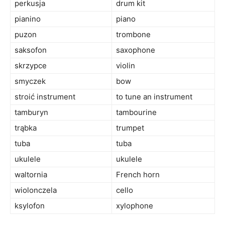
perkusja
drum kit
pianino
piano
puzon
trombone
saksofon
saxophone
skrzypce
violin
smyczek
bow
stroić instrument
to tune an instrument
tamburyn
tambourine
trąbka
trumpet
tuba
tuba
ukulele
ukulele
waltornia
French horn
wiolonczela
cello
ksylofon
xylophone