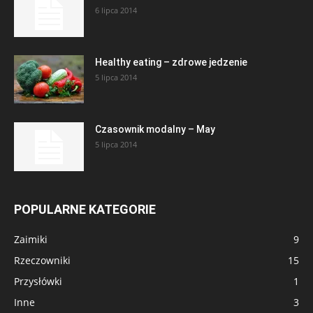
6 lipca 2014
Healthy eating – zdrowe jedzenie
5 lipca 2014
Czasownik modalny – May
5 lipca 2014
POPULARNE KATEGORIE
Zaimiki
9
Rzeczowniki
15
Przysłówki
1
Inne
3