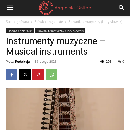
Angielski
Strona główna
Słówka angielskie
Słownik tematyczny (Listy słówek)
Słówka angielskie
Słownik tematyczny (Listy słówek)
Online
Instrumenty muzyczne –
Musical instruments
Przez
Redakcja
-
18 lutego 2026
276
0