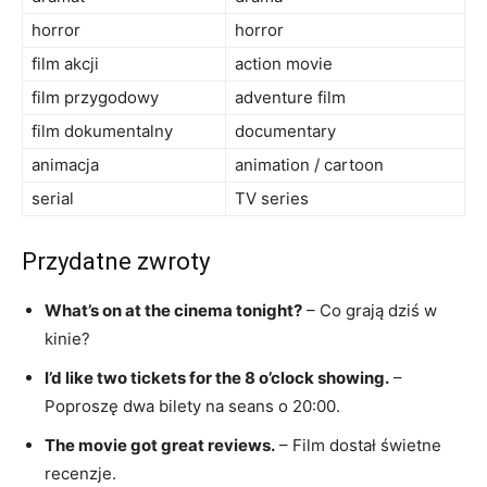
horror
horror
film akcji
action movie
film przygodowy
adventure film
film dokumentalny
documentary
animacja
animation / cartoon
serial
TV series
Przydatne zwroty
What’s on at the cinema tonight?
– Co grają dziś w
kinie?
I’d like two tickets for the 8 o’clock showing.
–
Poproszę dwa bilety na seans o 20:00.
The movie got great reviews.
– Film dostał świetne
recenzje.