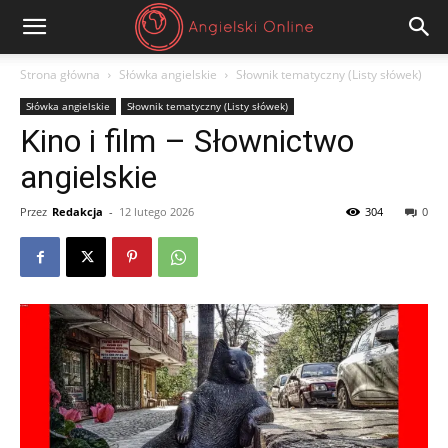
Angielski
Strona główna
Słówka angielskie
Słownik tematyczny (Listy słówek)
Słówka angielskie
Słownik tematyczny (Listy słówek)
Online
Kino i film – Słownictwo
angielskie
Przez
Redakcja
-
12 lutego 2026
304
0