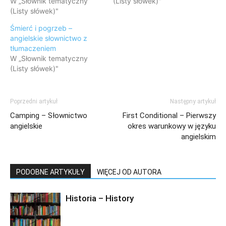
W „Słownik tematyczny
(Listy słówek)"
(Listy słówek)"
Śmierć i pogrzeb –
angielskie słownictwo z
tłumaczeniem
W „Słownik tematyczny
(Listy słówek)"
Poprzedni artykuł
Następny artykuł
Camping – Słownictwo
First Conditional – Pierwszy
angielskie
okres warunkowy w języku
angielskim
PODOBNE ARTYKUŁY
WIĘCEJ OD AUTORA
Historia – History