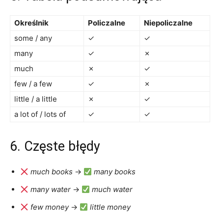
Określnik
Policzalne
Niepoliczalne
some / any
✓
✓
many
✓
✗
much
✗
✓
few / a few
✓
✗
little / a little
✗
✓
a lot of / lots of
✓
✓
6. Częste błędy
much books
→
many books
many water
→
much water
few money
→
little money