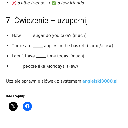
a little friends
→
a few friends
7. Ćwiczenie – uzupełnij
How _____ sugar do you take? (much)
There are _____ apples in the basket. (some/a few)
I don’t have _____ time today. (much)
_____ people like Mondays. (Few)
Ucz się sprawnie słówek z systemem
angielski3000.pl
Udostępnij: