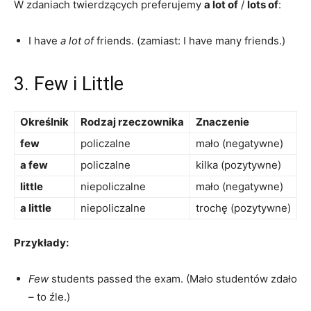
W zdaniach twierdzących preferujemy
a lot of
/
lots of
:
I have
a lot of
friends. (zamiast: I have many friends.)
3. Few i Little
Określnik
Rodzaj rzeczownika
Znaczenie
few
policzalne
mało (negatywne)
a few
policzalne
kilka (pozytywne)
little
niepoliczalne
mało (negatywne)
a little
niepoliczalne
trochę (pozytywne)
Przykłady:
Few
students passed the exam. (Mało studentów zdało
– to źle.)