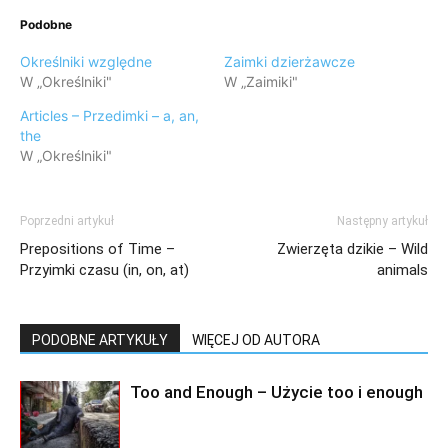
Podobne
Określniki względne
Zaimki dzierżawcze
W „Określniki"
W „Zaimiki"
Articles – Przedimki – a, an,
the
W „Określniki"
Poprzedni artykuł
Następny artykuł
Prepositions of Time –
Zwierzęta dzikie – Wild
Przyimki czasu (in, on, at)
animals
PODOBNE ARTYKUŁY
WIĘCEJ OD AUTORA
Too and Enough – Użycie too i enough