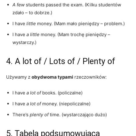
A few
students passed the exam. (Kilku studentów
zdało – to dobrze.)
I have
little
money. (Mam mało pieniędzy – problem.)
I have
a little
money. (Mam trochę pieniędzy –
wystarczy.)
4. A lot of / Lots of / Plenty of
Używamy z
obydwoma typami
rzeczowników:
I have
a lot of
books. (policzalne)
I have
a lot of
money. (niepoliczalne)
There’s
plenty of
time. (wystarczająco dużo)
5. Tabela podsumowująca