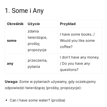
1. Some i Any
Określnik
Użycie
Przykład
zdania
I have
some
books. /
twierdzące,
some
Would you like
some
prośby,
coffee?
propozycje
I don’t have
any
money.
przeczenia,
any
/ Do you have
any
pytania
questions?
Uwaga:
Some
w pytaniach używamy, gdy oczekujemy
odpowiedzi twierdzącej (prośby, propozycje):
Can I have
some
water? (prośba)