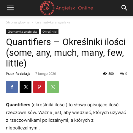
Angielski
Strona główna
Gramatyka angielska
Gramatyka angielska
Określniki
Online
Quantifiers – Określniki ilości
(some, any, much, many, few,
little)
Przez
Redakcja
-
7 lutego 2026
500
0
Quantifiers
(określniki ilości) to słowa opisujące ilość
rzeczowników. Ważne jest, aby wiedzieć, których używać
z rzeczownikami policzalnymi, a których z
niepoliczalnymi.