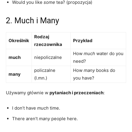
Would you like
some
tea? (propozycja)
2. Much i Many
Rodzaj
Określnik
Przykład
rzeczownika
How
much
water do you
much
niepoliczalne
need?
policzalne
How
many
books do
many
(l.mn.)
you have?
Używamy głównie w
pytaniach i przeczeniach
:
I don’t have
much
time.
There aren’t
many
people here.