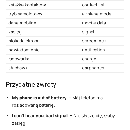
książka kontaktów
contact list
tryb samolotowy
airplane mode
dane mobilne
mobile data
zasięg
signal
blokada ekranu
screen lock
powiadomienie
notification
ładowarka
charger
słuchawki
earphones
Przydatne zwroty
My phone is out of battery.
– Mój telefon ma
rozładowaną baterię.
I can’t hear you, bad signal.
– Nie słyszę cię, słaby
zasięg.