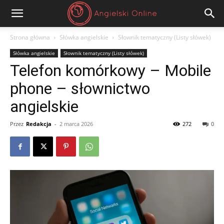
Angielski
Strona główna
Słówka angielskie
Słownik tematyczny (Listy słówek)
Słówka angielskie
Słownik tematyczny (Listy słówek)
Online
Telefon komórkowy – Mobile
phone – słownictwo
angielskie
Przez
Redakcja
-
2 marca 2026
272
0