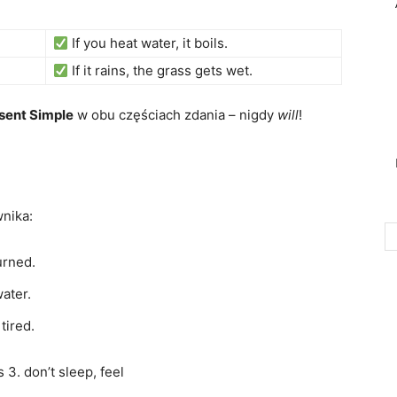
If you heat water, it boils.
If it rains, the grass gets wet.
sent Simple
w obu częściach zdania – nigdy
will
!
nika:
burned.
water.
 tired.
 3. don’t sleep, feel