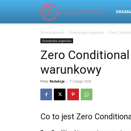
Angielski
GRAMA
Strona główna
Gramatyka angielska
Zero Conditi
Online
Gramatyka angielska
Zero Conditional
warunkowy
Przez
Redakcja
-
11 lutego 2026
Co to jest Zero Conditiona