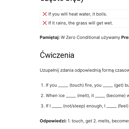
If you will heat water, it boils.
If it rains, the grass will get wet.
Pamiętaj:
W Zero Conditional używamy
Pre
Ćwiczenia
Uzupełnij zdania odpowiednią formą czasow
If you _____ (touch) fire, you _____ (get) 
When ice _____ (melt), it _____ (become) 
If I _____ (not/sleep) enough, I _____ (feel)
Odpowiedzi:
1. touch, get 2. melts, becomes