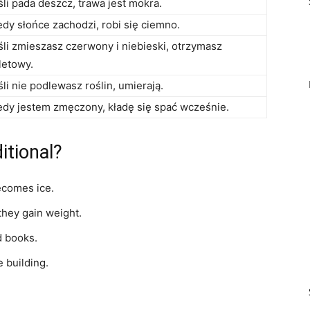
śli pada deszcz, trawa jest mokra.
edy słońce zachodzi, robi się ciemno.
śli zmieszasz czerwony i niebieski, otrzymasz
oletowy.
śli nie podlewasz roślin, umierają.
edy jestem zmęczony, kładę się spać wcześnie.
tional?
becomes ice.
they gain weight.
ad books.
e building.