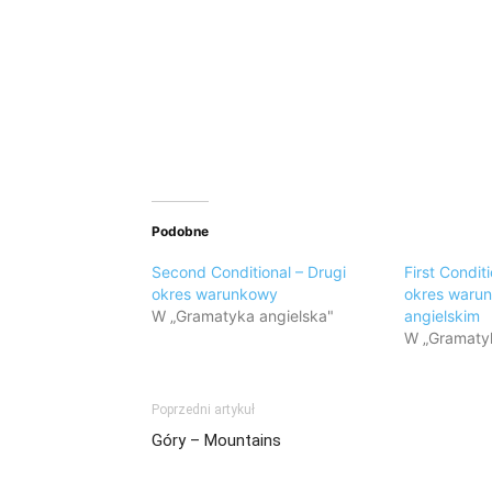
Podobne
Second Conditional – Drugi
First Condit
okres warunkowy
okres waru
W „Gramatyka angielska"
angielskim
W „Gramatyk
Poprzedni artykuł
Góry – Mountains