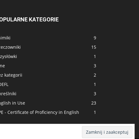
OPULARNE KATEGORIE
imiki
9
zeczowniki
15
zysłówki
1
nne
3
z kategorii
2
OEFL
1
reślniki
3
glish in Use
23
E - Certificate of Proficiency in English
1