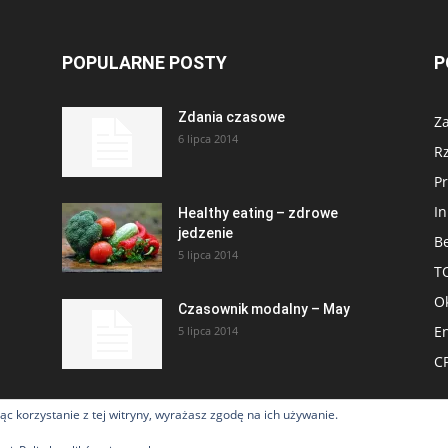
POPULARNE POSTY
P
Zdania czasowe
Za
6 lipca 2014
R
Pr
I
Healthy eating – zdrowe
jedzenie
Be
5 lipca 2014
T
Ok
Czasownik modalny – May
En
5 lipca 2014
CP
jąc korzystanie z tej witryny, wyrażasz zgodę na ich używanie.