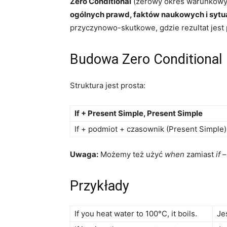
Zero Conditional
(zerowy okres warunkowy)
ogólnych prawd, faktów naukowych i sytu
przyczynowo-skutkowe, gdzie rezultat jest 
Budowa Zero Conditional
Struktura jest prosta:
If + Present Simple, Present Simple
If + podmiot + czasownik (Present Simple
Uwaga:
Możemy też użyć
when
zamiast
if
–
Przykłady
If you heat water to 100°C, it boils.
Je