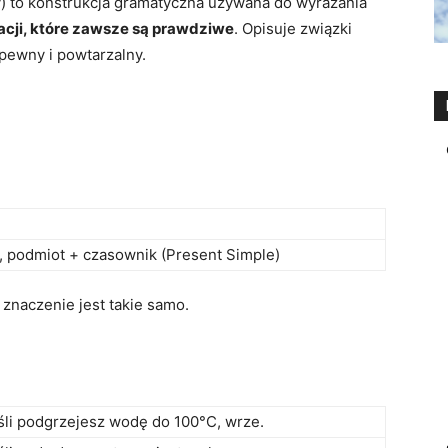
 to konstrukcja gramatyczna używana do wyrażania
acji, które zawsze są prawdziwe
. Opisuje związki
pewny i powtarzalny.
), podmiot + czasownik (Present Simple)
 znaczenie jest takie samo.
śli podgrzejesz wodę do 100°C, wrze.