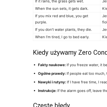
If it rains, the grass gets wet.
Je
When the sun sets, it gets dark.
Ki
If you mix red and blue, you get
Je
purple.
fi
If you don’t water plants, they die.
Je
When I’m tired, I go to bed early.
Ki
Kiedy używamy Zero Condi
Fakty naukowe:
If you freeze water, it 
Ogólne prawdy:
If people eat too much, 
Nawyki i rutyny:
If I have free time, I re
Instrukcje:
If the alarm goes off, leave th
Częste błędy