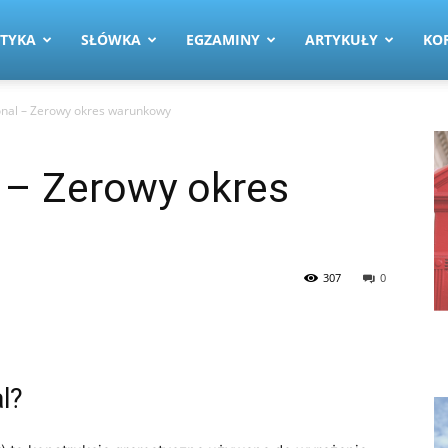
TYKA
SŁÓWKA
EGZAMINY
ARTYKUŁY
KO
onal – Zerowy okres warunkowy
 – Zerowy okres
307
0
l?