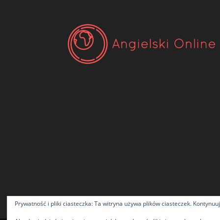
Prywatność i pliki ciasteczka: Ta witryna używa plików ciasteczek. Kontynuu