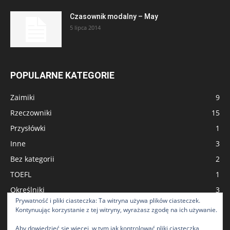
Czasownik modalny – May
5 lipca 2014
POPULARNE KATEGORIE
Zaimiki
9
Rzeczowniki
15
Przysłówki
1
Inne
3
Bez kategorii
2
TOEFL
1
Określniki
3
Prywatność i pliki ciasteczka: Ta witryna używa plików ciasteczek.
English in Use
23
Kontynuując korzystanie z tej witryny, wyrażasz zgodę na ich używanie.
CPE - Certificate of Proficiency in English
1
Aby dowiedzieć się więcej, w tym jak kontrolować pliki ciasteczka,