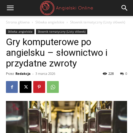
Angielski
Strona główna
Słówka angielskie
Słownik tematyczny (Listy słówek)
Słówka angielskie
Słownik tematyczny (Listy słówek)
Online
Gry komputerowe po
angielsku – słownictwo i
przydatne zwroty
Przez
Redakcja
-
3 marca 2026
228
0