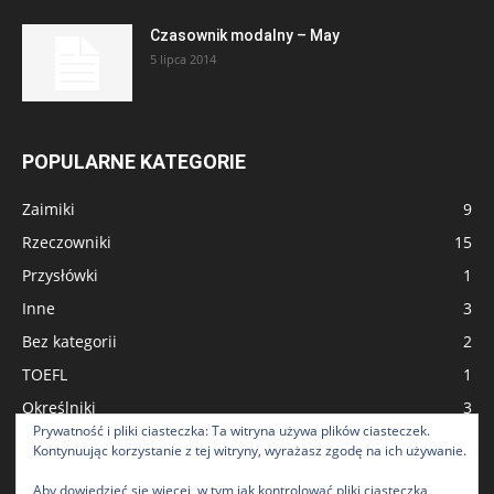
Czasownik modalny – May
5 lipca 2014
POPULARNE KATEGORIE
Zaimiki
9
Rzeczowniki
15
Przysłówki
1
Inne
3
Bez kategorii
2
TOEFL
1
Określniki
3
Prywatność i pliki ciasteczka: Ta witryna używa plików ciasteczek.
English in Use
23
Kontynuując korzystanie z tej witryny, wyrażasz zgodę na ich używanie.
CPE - Certificate of Proficiency in English
1
Aby dowiedzieć się więcej, w tym jak kontrolować pliki ciasteczka,