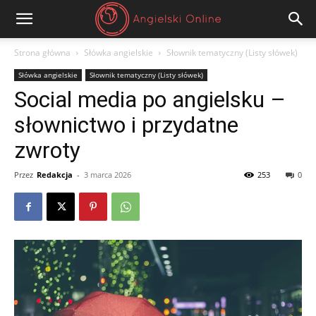
Angielski
Strona główna
Słówka angielskie
Słownik tematyczny (Listy słówek)
Słówka angielskie
Słownik tematyczny (Listy słówek)
Online
Social media po angielsku –
słownictwo i przydatne
zwroty
Przez
Redakcja
-
3 marca 2026
253
0