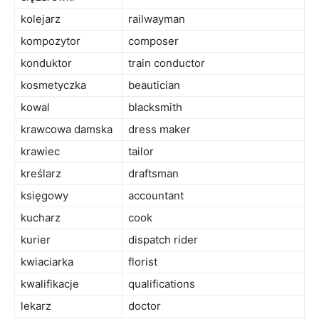
kolejarz
railwayman
kompozytor
composer
konduktor
train conductor
kosmetyczka
beautician
kowal
blacksmith
krawcowa damska
dress maker
krawiec
tailor
kreślarz
draftsman
księgowy
accountant
kucharz
cook
kurier
dispatch rider
kwiaciarka
florist
kwalifikacje
qualifications
lekarz
doctor