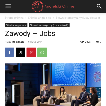
Angielski
Strona główna
Słówka angielskie
Słownik tematyczny (Listy słówek)
Słówka angielskie
Słownik tematyczny (Listy słówek)
Online
Zawody – Jobs
Przez
Redakcja
-
6 lipca 2014
2408
0