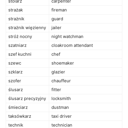
stolarz
carpenter
strażak
fireman
strażnik
guard
strażnik więzienny
jailer
stróż nocny
night watchman
szatniarz
cloakroom attendant
szef kuchni
chef
szewc
shoemaker
szklarz
glazier
szofer
chauffeur
ślusarz
fitter
ślusarz precyzyjny
locksmith
śmieciarz
dustman
taksówkarz
taxi driver
technik
technician