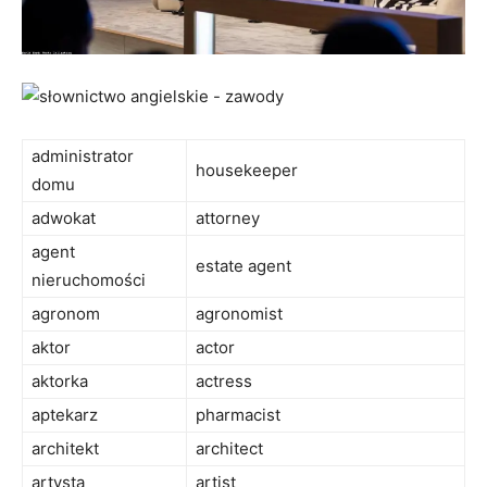
administrator
housekeeper
domu
adwokat
attorney
agent
estate agent
nieruchomości
agronom
agronomist
aktor
actor
aktorka
actress
aptekarz
pharmacist
architekt
architect
artysta
artist