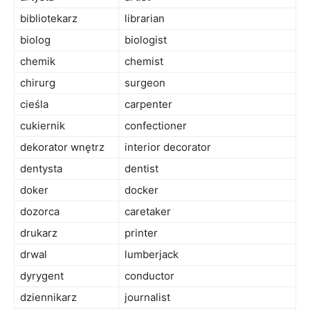
bibliotekarz
librarian
biolog
biologist
chemik
chemist
chirurg
surgeon
cieśla
carpenter
cukiernik
confectioner
dekorator wnętrz
interior decorator
dentysta
dentist
doker
docker
dozorca
caretaker
drukarz
printer
drwal
lumberjack
dyrygent
conductor
dziennikarz
journalist