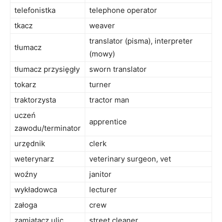
telefonistka
telephone operator
tkacz
weaver
translator (pisma), interpreter
tłumacz
(mowy)
tłumacz przysięgły
sworn translator
tokarz
turner
traktorzysta
tractor man
uczeń
apprentice
zawodu/terminator
urzędnik
clerk
weterynarz
veterinary surgeon, vet
woźny
janitor
wykładowca
lecturer
załoga
crew
zamiatacz ulic
street cleaner