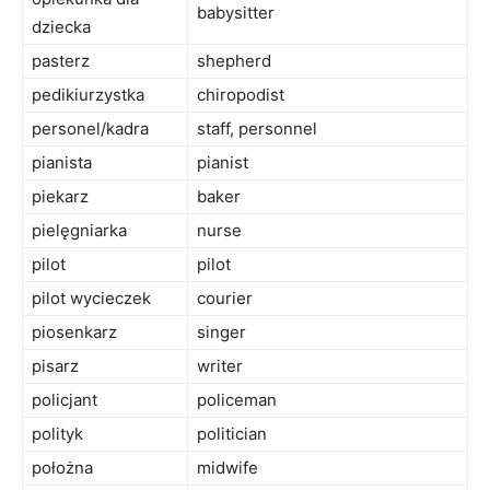
babysitter
dziecka
pasterz
shepherd
pedikiurzystka
chiropodist
personel/kadra
staff, personnel
pianista
pianist
piekarz
baker
pielęgniarka
nurse
pilot
pilot
pilot wycieczek
courier
piosenkarz
singer
pisarz
writer
policjant
policeman
polityk
politician
położna
midwife