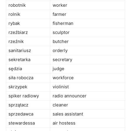
robotnik
worker
rolnik
farmer
rybak
fisherman
rzeźbiarz
sculptor
rzeźnik
butcher
sanitariusz
orderly
sekretarka
secretary
sędzia
judge
siła robocza
workforce
skrzypek
violinist
spiker radiowy
radio announcer
sprzątacz
cleaner
sprzedawca
sales assistant
stewardessa
air hostess