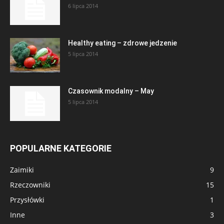
6 lipca 2014
Healthy eating – zdrowe jedzenie
5 lipca 2014
Czasownik modalny – May
5 lipca 2014
POPULARNE KATEGORIE
Zaimiki
9
Rzeczowniki
15
Przysłówki
1
Inne
3