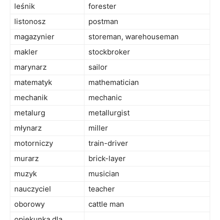
leśnik
forester
listonosz
postman
magazynier
storeman, warehouseman
makler
stockbroker
marynarz
sailor
matematyk
mathematician
mechanik
mechanic
metalurg
metallurgist
młynarz
miller
motorniczy
train-driver
murarz
brick-layer
muzyk
musician
nauczyciel
teacher
oborowy
cattle man
opiekunka dla