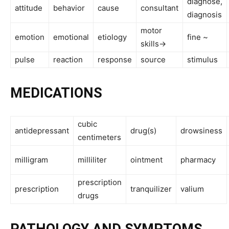
diagnose,
attitude
behavior
cause
consultant
diagnosis
motor
emotion
emotional
etiology
fine ~
skills->
pulse
reaction
response
source
stimulus
MEDICATIONS
cubic
antidepressant
drug(s)
drowsiness
centimeters
milligram
milliliter
ointment
pharmacy
prescription
prescription
tranquilizer
valium
drugs