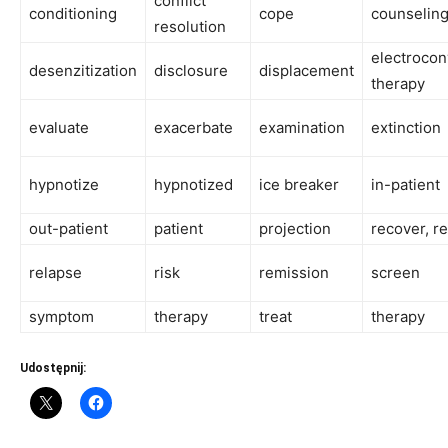
conflict
conditioning
cope
counselin
resolution
electrocon
desenzitization
disclosure
displacement
therapy
evaluate
exacerbate
examination
extinction
hypnotize
hypnotized
ice breaker
in-patient
out-patient
patient
projection
recover, r
relapse
risk
remission
screen
symptom
therapy
treat
therapy
Udostępnij: