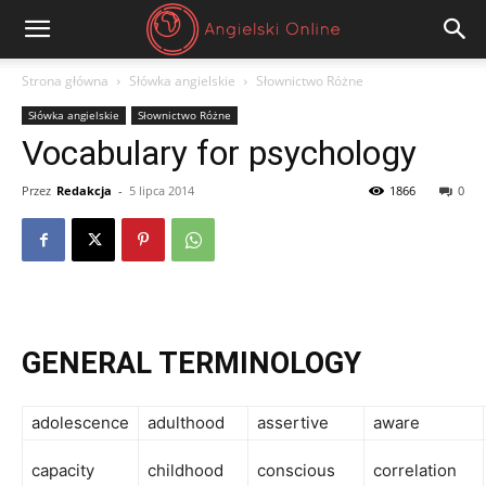
Angielski
Strona główna
Słówka angielskie
Słownictwo Różne
Słówka angielskie
Słownictwo Różne
Online
Vocabulary for psychology
Przez
Redakcja
-
5 lipca 2014
1866
0
GENERAL TERMINOLOGY
adolescence
adulthood
assertive
aware
capacity
childhood
conscious
correlation