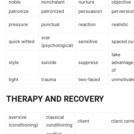
noble
nonchalant
nurture
objective
patronize
patronized
persuasion
perversio
pressure
punctual
reaction
realistic
scar
quick witted
sensitive
spaced ou
(psychological)
take
style
suicide
suppress
advantage
of
tight
trauma
two-faced
unmotivat
THERAPY AND RECOVERY
aversive
classical
client
client cen
(conditioning)
conditioning