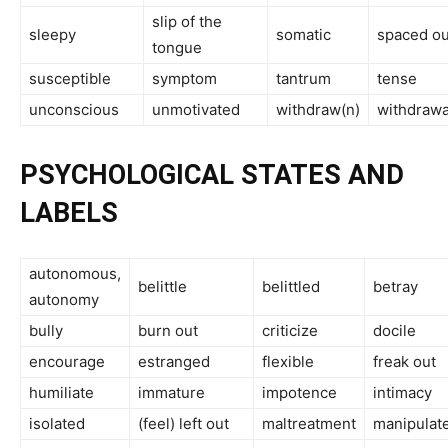
slip of the
sleepy
somatic
spaced ou
tongue
susceptible
symptom
tantrum
tense
unconscious
unmotivated
withdraw(n)
withdrawa
PSYCHOLOGICAL STATES AND
LABELS
autonomous,
belittle
belittled
betray
autonomy
bully
burn out
criticize
docile
encourage
estranged
flexible
freak out
humiliate
immature
impotence
intimacy
isolated
(feel) left out
maltreatment
manipulat