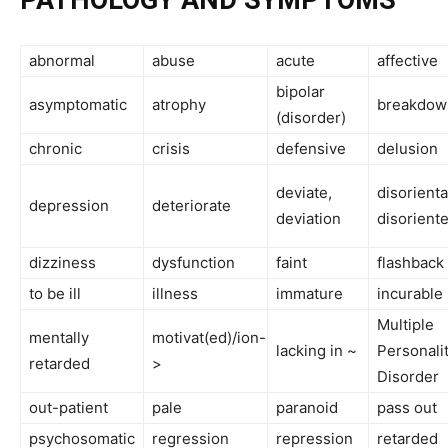
PATHOLOGY AND SYMPTOMS
abnormal
abuse
acute
affective
bipolar
asymptomatic
atrophy
breakdow
(disorder)
chronic
crisis
defensive
delusion
deviate,
disorienta
depression
deteriorate
deviation
disorient
dizziness
dysfunction
faint
flashback
to be ill
illness
immature
incurable
Multiple
mentally
motivat(ed)/ion-
lacking in ~
Personali
retarded
>
Disorder
out-patient
pale
paranoid
pass out
psychosomatic
regression
repression
retarded