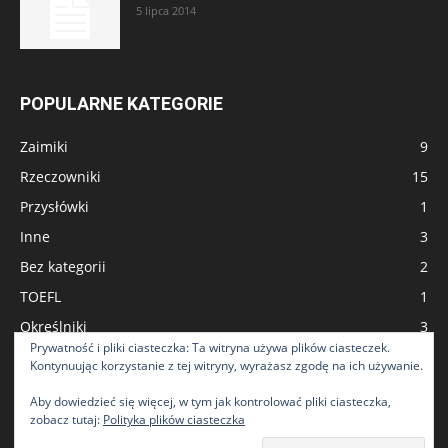
5 lipca 2014
POPULARNE KATEGORIE
Zaimiki
9
Rzeczowniki
15
Przysłówki
1
Inne
3
Bez kategorii
2
TOEFL
1
Określniki
3
Prywatność i pliki ciasteczka: Ta witryna używa plików ciasteczek.
English in Use
23
Kontynuując korzystanie z tej witryny, wyrażasz zgodę na ich używanie.
CPE - Certificate of Proficiency in English
1
Aby dowiedzieć się więcej, w tym jak kontrolować pliki ciasteczka,
zobacz tutaj:
Polityka plików ciasteczka