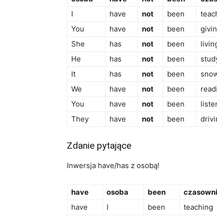
I
have
not
been
teac
You
have
not
been
givi
She
has
not
been
livin
He
has
not
been
stud
It
has
not
been
sno
We
have
not
been
read
You
have
not
been
liste
They
have
not
been
driv
Zdanie pytające
Inwersja have/has z osobą!
have
osoba
been
czasowni
have
I
been
teaching