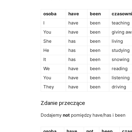
osoba
have
been
czasowni
I
have
been
teaching
You
have
been
giving aw
She
has
been
living
He
has
been
studying
It
has
been
snowing
We
have
been
reading
You
have
been
listening
They
have
been
driving
Zdanie przeczące
Dodajemy
not
pomiędzy have/has i been
osoba
have
not
been
czas