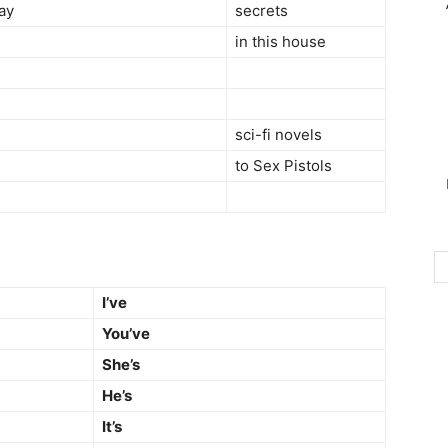
ay
secrets
in this house
sci-fi novels
to Sex Pistols
I’ve
You’ve
She’s
He’s
It’s