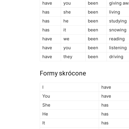
have
you
been
giving aw
has
she
been
living
has
he
been
studying
has
it
been
snowing
have
we
been
reading
have
you
been
listening
have
they
been
driving
Formy skrócone
I
have
You
have
She
has
He
has
It
has