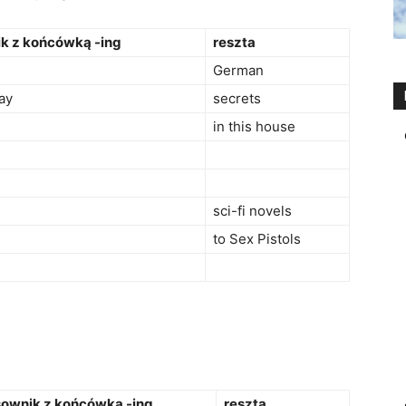
k z końcówką -ing
reszta
German
ay
secrets
in this house
sci-fi novels
to Sex Pistols
ownik z końcówką -ing
reszta