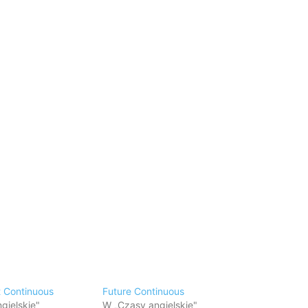
t Continuous
Future Continuous
gielskie"
W „Czasy angielskie"