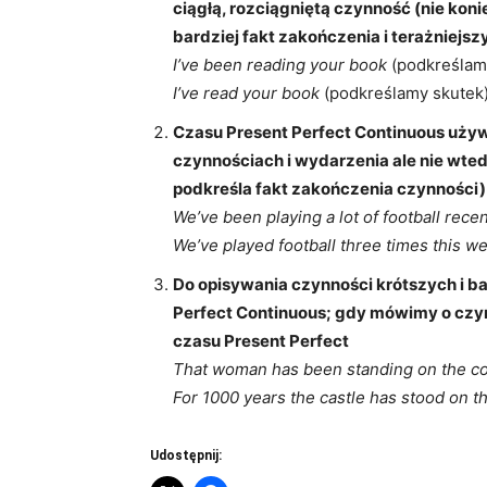
ciągłą, rozciągniętą czynność (nie kon
bardziej fakt zakończenia i terażniejsz
I’ve been reading your book
(podkreślam
I’ve read your book
(podkreślamy skutek
Czasu Present Perfect Continuous uży
czynnościach i wydarzenia ale nie wte
podkreśla fakt zakończenia czynności)
We’ve been playing a lot of football recen
We’ve played football three times this w
Do opisywania czynności krótszych i b
Perfect Continuous; gdy mówimy o czy
czasu Present Perfect
That woman has been standing on the cor
For 1000 years the castle has stood on the
Udostępnij: