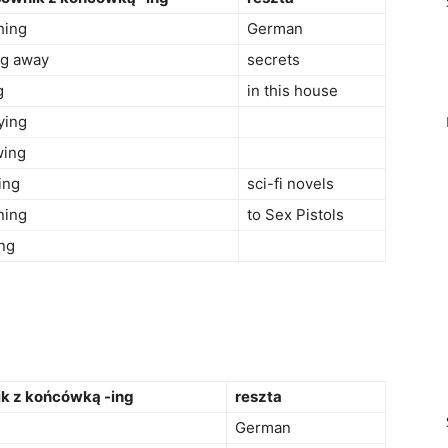
hing
German
ng away
secrets
g
in this house
ying
wing
ing
sci-fi novels
ning
to Sex Pistols
ing
k z końcówką -ing
reszta
German