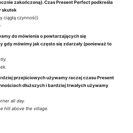
iecznie zakończoną). Czas Present Perfect podkreśla
y skutek
y ciągłą czynność)
)
wamy do mówienia o powtarzających się
dy gdy mówimy jak często się zdarzały (ponieważ to
tly.
eek.
ardziej przejściowych używamy raczej czasu Present
nnościach dłuższych i bardziej trwałych używamy
ner all day.
 hill above the village.