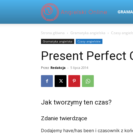
Angielski
GRAMA
Strona główna
Gramatyka angielska
Czasy angiel
Online
Gramatyka angielska
Czasy angielskie
Present Perfect
Przez
Redakcja
-
5 lipca 2014
Jak tworzymy ten czas?
Zdanie twierdzące
Dodajemy have/has been i czasownik z koń