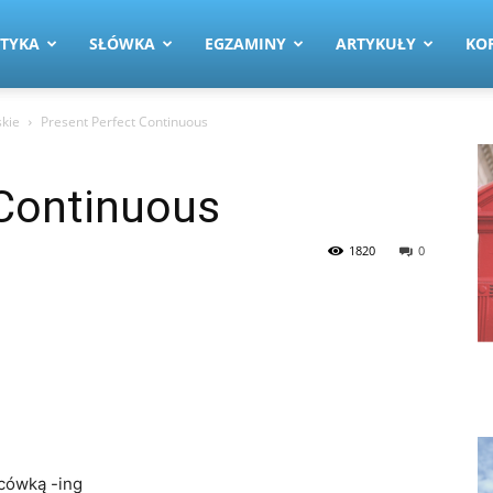
TYKA
SŁÓWKA
EGZAMINY
ARTYKUŁY
KO
skie
Present Perfect Continuous
 Continuous
1820
0
cówką -ing