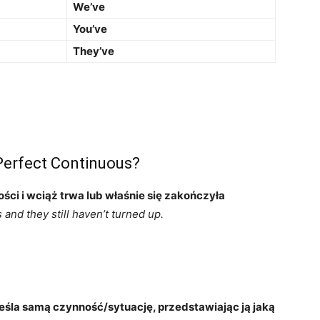
We’ve
You’ve
They’ve
Perfect Continuous?
ści i wciąż trwa lub właśnie się zakończyła
and they still haven’t turned up.
eśla samą czynność/sytuację, przedstawiając ją jaką