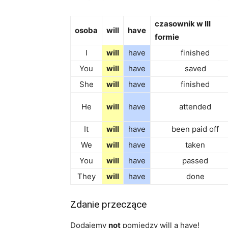
czasownik w III
osoba
will
have
formie
I
will
have
finished
You
will
have
saved
She
will
have
finished
He
will
have
attended
It
will
have
been paid off
We
will
have
taken
You
will
have
passed
They
will
have
done
Zdanie przeczące
Dodajemy
not
pomiędzy will a have!