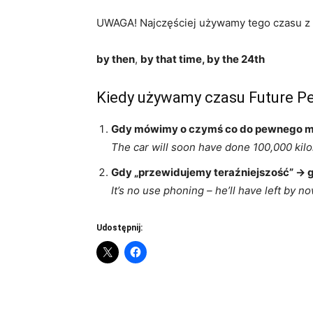
UWAGA! Najczęściej używamy tego czasu z 
by then
,
by that time, by the 24th
Kiedy używamy czasu Future Pe
Gdy mówimy o czymś co do pewnego mo
The car will soon have done 100,000 kil
Gdy „przewidujemy teraźniejszość” -> 
It’s no use phoning – he’ll have left by no
Udostępnij: