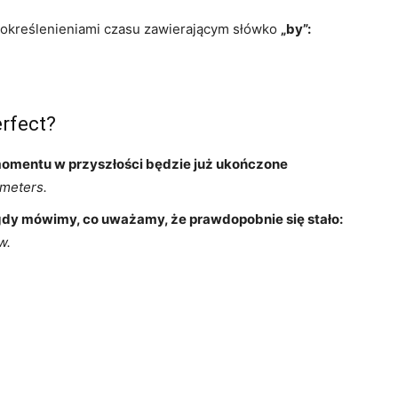
określenieniami czasu zawierającym słówko
„by”:
rfect?
mentu w przyszłości będzie już ukończone
ometers.
gdy mówimy, co uważamy, że prawdopobnie się stało:
w.