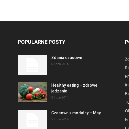
POPULARNE POSTY
P
Zdania czasowe
Za
6 lipca 2014
R
Pr
I
Healthy eating – zdrowe
jedzenie
Be
5 lipca 2014
T
Ok
Czasownik modalny – May
En
5 lipca 2014
CP