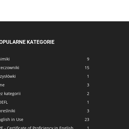
OPULARNE KATEGORIE
imiki
9
zeczowniki
15
zysłówki
1
nne
3
z kategorii
2
OEFL
1
reślniki
3
glish in Use
23
E - Certificate of Proficiency in English
1