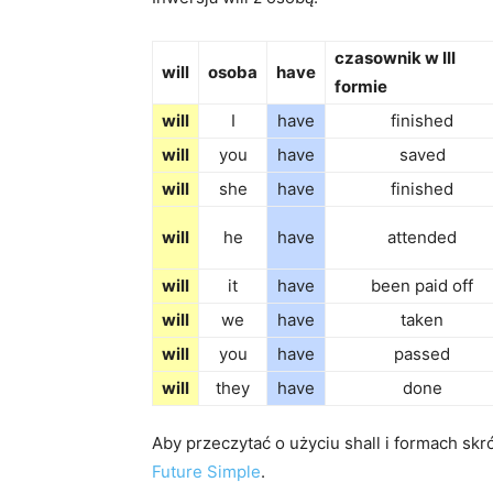
czasownik w III
will
osoba
have
formie
will
I
have
finished
will
you
have
saved
will
she
have
finished
will
he
have
attended
will
it
have
been paid off
will
we
have
taken
will
you
have
passed
will
they
have
done
Aby przeczytać o użyciu shall i formach sk
Future Simple
.