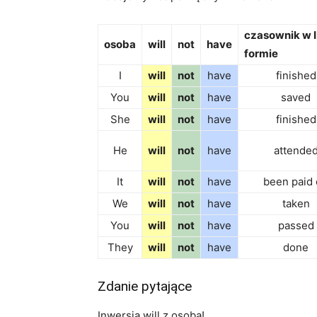
czasownik w II
osoba
will
not
have
formie
I
will
not
have
finished
You
will
not
have
saved
She
will
not
have
finished
He
will
not
have
attende
It
will
not
have
been paid 
We
will
not
have
taken
You
will
not
have
passed
They
will
not
have
done
Zdanie pytające
Inwersja will z osobą!