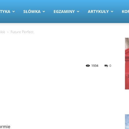
TYKA
SŁÓWKA
EGZAMINY
ARTYKUŁY
KO
skie
Future Perfect
1934
0
ormie