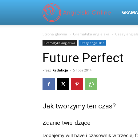
Angielski
GRAMA
Strona główna
Gramatyka angielska
Czasy angiel
Online
Gramatyka angielska
Czasy angielskie
Future Perfect
Przez
Redakcja
-
5 lipca 2014
Jak tworzymy ten czas?
Zdanie twierdzące
Dodajemy will have i czasownik w trzeciej f